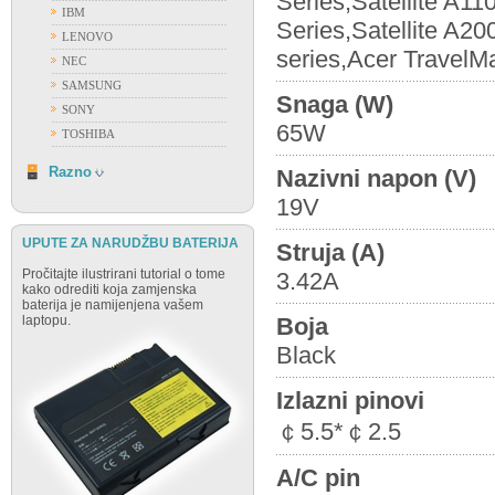
Series,Satellite A11
IBM
Series,Satellite A
LENOVO
series,Acer TravelM
NEC
SAMSUNG
Snaga (W)
SONY
65W
TOSHIBA
RAZNO
Razno
Nazivni napon (V)
19V
UPUTE ZA NARUDŽBU BATERIJA
Struja (A)
Pročitajte ilustrirani tutorial o tome
3.42A
kako odrediti koja zamjenska
baterija je namijenjena vašem
laptopu.
Boja
Black
Izlazni pinovi
￠5.5*￠2.5
A/C pin