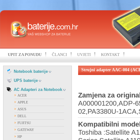
HP
IBM
KOHJINSHA
LENOVO
MITAC
MSI
NEC
SAMSUNG
UPIT ZA PONUDU
ČLANCI
UVJETI
KONTAKT
SONY
FIAMM
TOSHIBA
FIRST POWER
Strujni adapter AAC-004 (AC
UNIWILL
Notebook baterije
OSTALI PROIZVOĐAČI
VISION
UPS baterije
AC Adapteri za Notebook
Zamjena za origina
ACER
A000001200,ADP-6
APPLE
ASUS
02,PA3380U-1ACA,
DELL
Kompatibilni model
FUJITSU
GATEWAY
Toshiba :Satellite A
HP