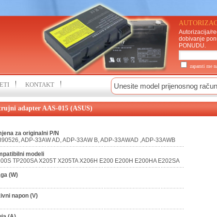
AUTORIZAC
Autorizacija/re
dobivanje pon
PONUDU
.
zapamti me 
ETI
KONTAKT
trujni adapter AAS-015 (ASUS)
jena za originalni P/N
90526, ADP-33AW AD, ADP-33AW B, ADP-33AWAD ,ADP-33AWB
patibilni modeli
00S TP200SA X205T X205TA X206H E200 E200H E200HA E202SA
ga (W)
ivni napon (V)
uja (A)