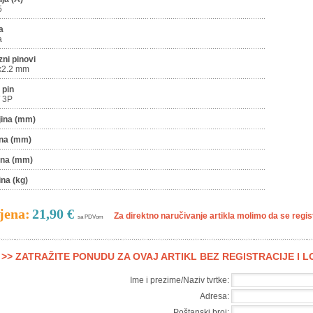
5
a
a
zni pinovi
x2.2 mm
 pin
/ 3P
jina (mm)
ina (mm)
ina (mm)
ina (kg)
jena:
21,90 €
Za direktno naručivanje artikla molimo da se registr
sa PDVom
>> ZATRAŽITE PONUDU ZA OVAJ ARTIKL BEZ REGISTRACIJE I 
Ime i prezime/Naziv tvrtke:
Adresa:
Poštanski broj: