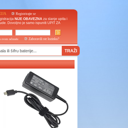
IJA
Registrirajte se
gistracija
NIJE OBAVEZNA
za slanje upita i
ude. Dovoljno je samo ispuniti
UPIT ZA
Zaboravili ste lozinku?
na ovom računalu