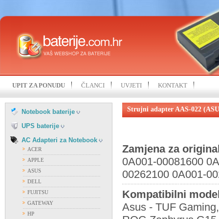
HP
IBM
KOHJINSHA
LENOVO
MITAC
MSI
NEC
SAMSUNG
UPIT ZA PONUDU
ČLANCI
UVJETI
KONTAKT
SONY
FIAMM
TOSHIBA
FIRST POWER
Strujni adapter AAS-022 (AS
UNIWILL
Notebook baterije
OSTALI PROIZVOĐAČI
VISION
UPS baterije
AC Adapteri za Notebook
Zamjena za origina
ACER
0A001-00081600 0A
APPLE
ASUS
00262100 0A001-00
DELL
Kompatibilni model
FUJITSU
GATEWAY
Asus - TUF Gaming,
HP