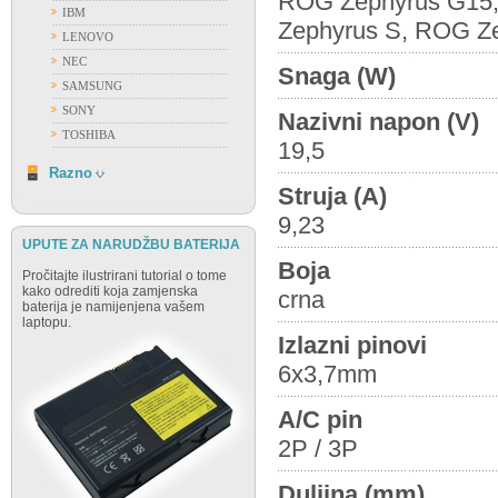
ROG Zephyrus G15
IBM
Zephyrus S, ROG Z
LENOVO
NEC
Snaga (W)
SAMSUNG
SONY
Nazivni napon (V)
TOSHIBA
19,5
RAZNO
Razno
Struja (A)
9,23
UPUTE ZA NARUDŽBU BATERIJA
Boja
Pročitajte ilustrirani tutorial o tome
kako odrediti koja zamjenska
crna
baterija je namijenjena vašem
laptopu.
Izlazni pinovi
6x3,7mm
A/C pin
2P / 3P
Duljina (mm)