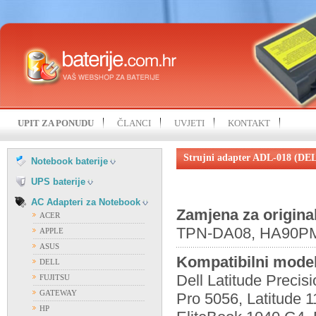
HP
IBM
KOHJINSHA
LENOVO
MITAC
MSI
NEC
SAMSUNG
UPIT ZA PONUDU
ČLANCI
UVJETI
KONTAKT
SONY
FIAMM
TOSHIBA
FIRST POWER
Strujni adapter ADL-018 (DE
UNIWILL
Notebook baterije
OSTALI PROIZVOĐAČI
VISION
UPS baterije
AC Adapteri za Notebook
Zamjena za origina
ACER
TPN-DA08, HA90PM1
APPLE
ASUS
Kompatibilni model
DELL
Dell Latitude Precis
FUJITSU
GATEWAY
Pro 5056, Latitude 
HP