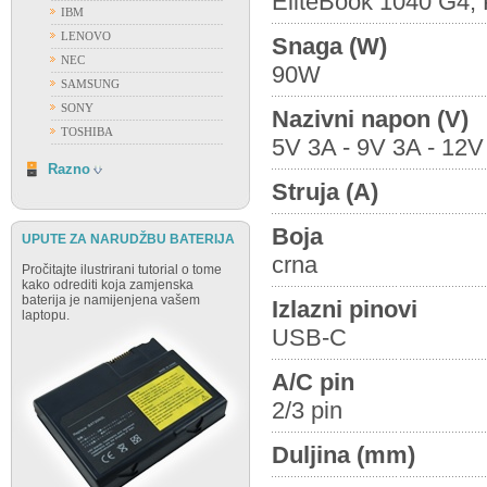
EliteBook 1040 G4, P
IBM
LENOVO
Snaga (W)
NEC
90W
SAMSUNG
SONY
Nazivni napon (V)
TOSHIBA
5V 3A - 9V 3A - 12V
RAZNO
Razno
Struja (A)
Boja
UPUTE ZA NARUDŽBU BATERIJA
crna
Pročitajte ilustrirani tutorial o tome
kako odrediti koja zamjenska
baterija je namijenjena vašem
Izlazni pinovi
laptopu.
USB-C
A/C pin
2/3 pin
Duljina (mm)