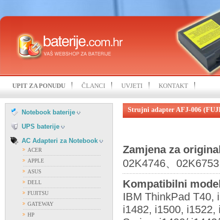
HP
IBM
KOHJINSHA
LENOVO
MITAC
MSI
NEC
SAMSUNG
UPIT ZA PONUDU
ČLANCI
UVJETI
KONTAKT
SONY
FIAMM
TOSHIBA
FIRST POWER
Strujni adapter AFJ-006 (FU
UNIWILL
Notebook baterije
OSTALI PROIZVOĐAČI
VISION
UPS baterije
AC Adapteri za Notebook
Zamjena za origina
ACER
02K4746、02K6753,
APPLE
ASUS
Kompatibilni model
DELL
FUJITSU
IBM ThinkPad T40, i
GATEWAY
i1482, i1500, i1522,
HP