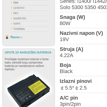
Series: i1400/ i144
IBM
Solo 5300 5350 45
LENOVO
NEC
Snaga (W)
SAMSUNG
80W
SONY
TOSHIBA
Nazivni napon (V)
RAZNO
Razno
19V
Struja (A)
UPUTE ZA NARUDŽBU BATERIJA
4.22A
Pročitajte ilustrirani tutorial o tome
kako odrediti koja zamjenska
Boja
baterija je namijenjena vašem
laptopu.
Black
Izlazni pinovi
￠5.5*￠2.5
A/C pin
3pin/2pin