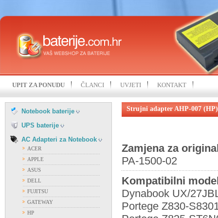
HP
IBM
KOHJINSHA
LENOVO
MITAC
MSI
NEC
SAMSUNG
UPIT ZA PONUDU
ČLANCI
UVJETI
KONTAKT
SONY
FIAMM
TOSHIBA
FIRST POWER
Strujni adapter AHP-007 (HP)
UNIWILL
Notebook baterije
OSTALI PROIZVOĐAČI
VISION
UPS baterije
AC Adapteri za Notebook
Zamjena za origina
ACER
PA-1500-02
APPLE
ASUS
Kompatibilni model
DELL
Dynabook UX/27JBLM
FUJITSU
GATEWAY
Portege Z830-S8301
HP