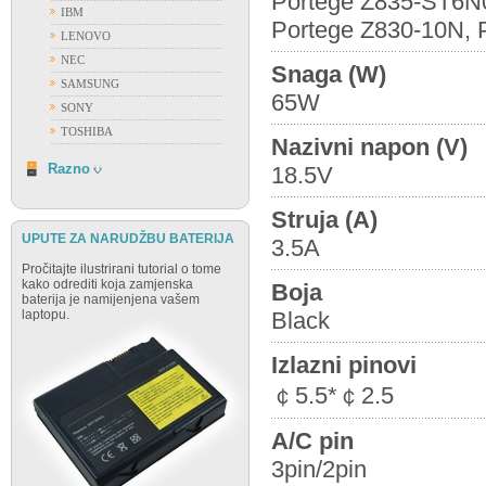
Portege Z835-ST6N0
IBM
Portege Z830-10N, 
LENOVO
NEC
Snaga (W)
SAMSUNG
65W
SONY
TOSHIBA
Nazivni napon (V)
RAZNO
Razno
18.5V
Struja (A)
UPUTE ZA NARUDŽBU BATERIJA
3.5A
Pročitajte ilustrirani tutorial o tome
kako odrediti koja zamjenska
Boja
baterija je namijenjena vašem
laptopu.
Black
Izlazni pinovi
￠5.5*￠2.5
A/C pin
3pin/2pin