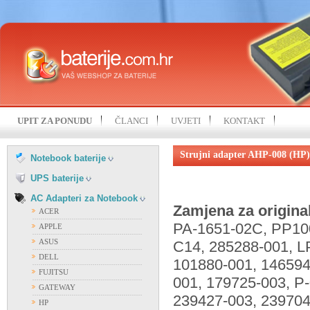
HP
IBM
KOHJINSHA
LENOVO
MITAC
MSI
NEC
SAMSUNG
UPIT ZA PONUDU
ČLANCI
UVJETI
KONTAKT
SONY
FIAMM
TOSHIBA
FIRST POWER
Strujni adapter AHP-008 (HP)
UNIWILL
Notebook baterije
OSTALI PROIZVOĐAČI
VISION
UPS baterije
AC Adapteri za Notebook
Zamjena za origina
ACER
PA-1651-02C, PP10
APPLE
ASUS
C14, 285288-001, 
DELL
101880-001, 146594
FUJITSU
001, 179725-003, P
GATEWAY
239427-003, 239704
HP