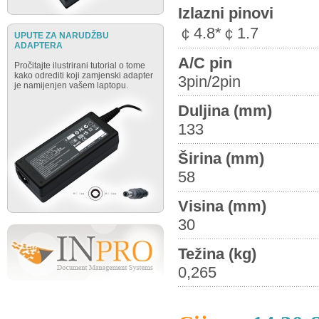
Izlazni pinovi
￠4.8*￠1.7
UPUTE ZA NARUDŽBU
ADAPTERA
A/C pin
Pročitajte ilustrirani tutorial o tome
kako odrediti koji zamjenski adapter
3pin/2pin
je namijenjen vašem laptopu.
Duljina (mm)
133
Širina (mm)
58
Visina (mm)
30
Težina (kg)
0,265