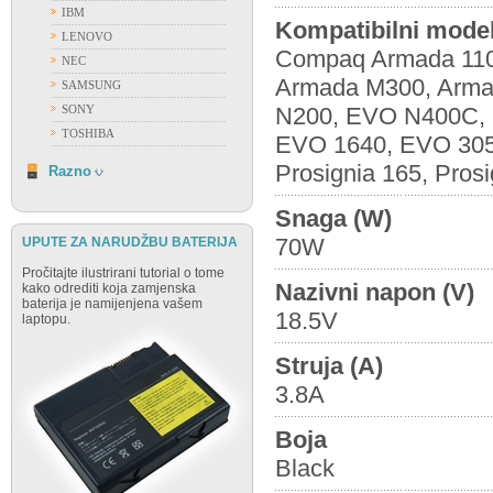
IBM
Kompatibilni model
LENOVO
Compaq Armada 110
NEC
Armada M300, Arma
SAMSUNG
SONY
N200, EVO N400C,
TOSHIBA
EVO 1640, EVO 305, 
RAZNO
Prosignia 165, Pro
Razno
Snaga (W)
70W
UPUTE ZA NARUDŽBU BATERIJA
Pročitajte ilustrirani tutorial o tome
Nazivni napon (V)
kako odrediti koja zamjenska
baterija je namijenjena vašem
18.5V
laptopu.
Struja (A)
3.8A
Boja
Black