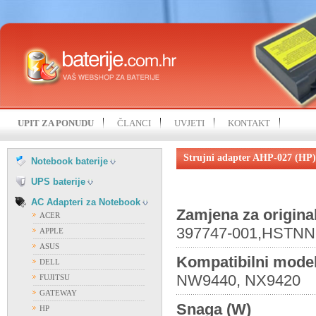
HP
IBM
KOHJINSHA
LENOVO
MITAC
MSI
NEC
SAMSUNG
UPIT ZA PONUDU
ČLANCI
UVJETI
KONTAKT
SONY
FIAMM
TOSHIBA
FIRST POWER
Strujni adapter AHP-027 (HP)
UNIWILL
Notebook baterije
OSTALI PROIZVOĐAČI
VISION
UPS baterije
AC Adapteri za Notebook
Zamjena za origina
ACER
397747-001,HSTNN
APPLE
ASUS
Kompatibilni model
DELL
NW9440, NX9420
FUJITSU
GATEWAY
Snaga (W)
HP