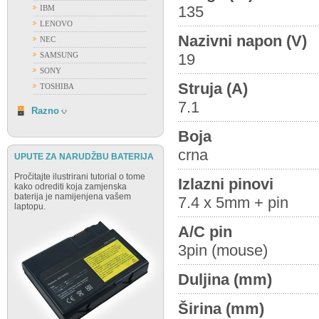
135
IBM
LENOVO
Nazivni napon (V)
NEC
SAMSUNG
19
SONY
Struja (A)
TOSHIBA
7.1
RAZNO
Razno
Boja
crna
UPUTE ZA NARUDŽBU BATERIJA
Pročitajte ilustrirani tutorial o tome
Izlazni pinovi
kako odrediti koja zamjenska
baterija je namijenjena vašem
7.4 x 5mm + pin
laptopu.
A/C pin
3pin (mouse)
Duljina (mm)
Širina (mm)