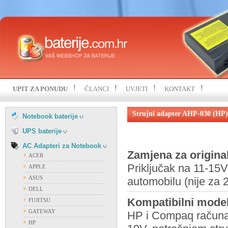
HP
IBM
KOHJINSHA
LENOVO
MITAC
MSI
NEC
SAMSUNG
UPIT ZA PONUDU
ČLANCI
UVJETI
KONTAKT
SONY
FIAMM
TOSHIBA
FIRST POWER
Strujni adapter AHP-030 (HP)
UNIWILL
Notebook baterije
OSTALI PROIZVOĐAČI
VISION
UPS baterije
AC Adapteri za Notebook
Zamjena za origina
ACER
Priključak na 11-15V
APPLE
ASUS
automobilu (nije za 
DELL
Kompatibilni model
FUJITSU
GATEWAY
HP i Compaq računa
HP