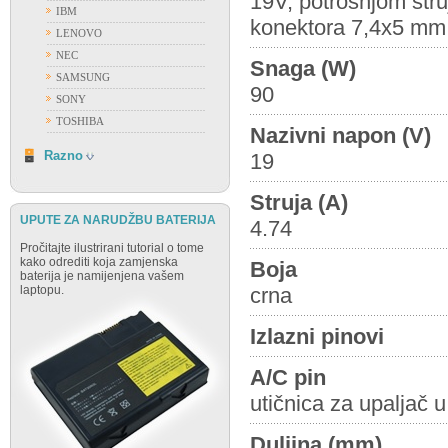
19V, potrošnjom str
IBM
konektora 7,4x5 mm
LENOVO
NEC
Snaga (W)
SAMSUNG
90
SONY
TOSHIBA
Nazivni napon (V)
RAZNO
Razno
19
Struja (A)
UPUTE ZA NARUDŽBU BATERIJA
4.74
Pročitajte ilustrirani tutorial o tome
kako odrediti koja zamjenska
Boja
baterija je namijenjena vašem
laptopu.
crna
Izlazni pinovi
A/C pin
utičnica za upaljač 
Duljina (mm)