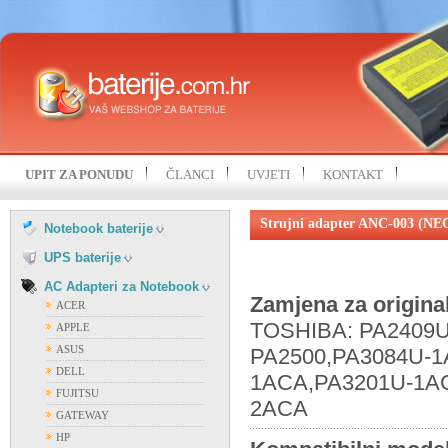
HP
IBM
KOHJINSHA
LENOVO
MITAC
MSI
NEC
SAMSUNG
UPIT ZA PONUDU
ČLANCI
UVJETI
KONTAKT
SONY
FIAMM
TOSHIBA
FIRST POWER
Strujni adapter ANC-003 (NE
UNIWILL
Notebook baterije
OSTALI PROIZVOĐAČI
VISION
UPS baterije
AC Adapteri za Notebook
Zamjena za origina
ACER
TOSHIBA: PA2409U
APPLE
ASUS
PA2500,PA3084U-1
DELL
1ACA,PA3201U-1AC
FUJITSU
2ACA
GATEWAY
HP