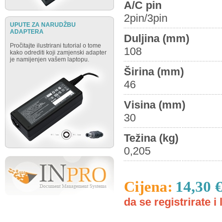
A/C pin
2pin/3pin
UPUTE ZA NARUDŽBU
ADAPTERA
Duljina (mm)
Pročitajte ilustrirani tutorial o tome
108
kako odrediti koji zamjenski adapter
je namijenjen vašem laptopu.
Širina (mm)
46
Visina (mm)
30
Težina (kg)
0,205
Cijena:
14,30 
da se registrirate i 