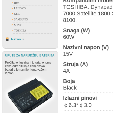
Kompatibilni model
IBM
TOSHIBA: Dynapad T
LENOVO
7000,Satellite 1800
NEC
8100,
SAMSUNG
SONY
Snaga (W)
TOSHIBA
60W
RAZNO
Razno
Nazivni napon (V)
15V
UPUTE ZA NARUDŽBU BATERIJA
Pročitajte ilustrirani tutorial o tome
Struja (A)
kako odrediti koja zamjenska
4A
baterija je namijenjena vašem
laptopu.
Boja
Black
Izlazni pinovi
￠6.3*￠3.0