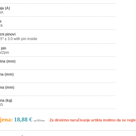
uja (A)
4A
a
ck
zni pinovi
5*￠3.0 with pin inside
 pin
n/2pin
jina (mm)
ina (mm)
ina (mm)
ina (kg)
65
jena:
18,88 €
Za direktno naručivanje artikla molimo da se registr
sa PDVom