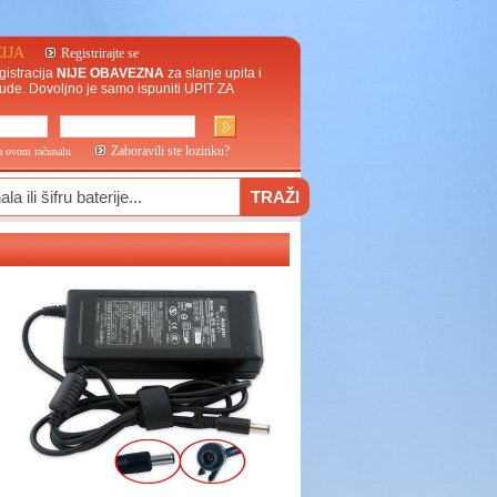
IJA
Registrirajte se
gistracija
NIJE OBAVEZNA
za slanje upita i
ude. Dovoljno je samo ispuniti
UPIT ZA
Zaboravili ste lozinku?
na ovom računalu