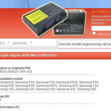
AUTORIZAC
Autorizacija/re
dobivanje pon
PONUDU
.
zapamti me 
ETI
KONTAKT
trujni adapter ASM-006 (SAMSUNG)
jena za originalni P/N
019, AD9019, SPA-V20
patibilni modeli
sung A10, Samsung P10, Samsung P20, Samsung NP20, Samsung P25,
sung P30, Samsung P35, Samsung NP25, Samsung P40, Samsung T10,
sung V20, Samsung V25, Samsung X20, Samsung X25, Samsung X50
ga (W)
W
ivni napon (V)
V