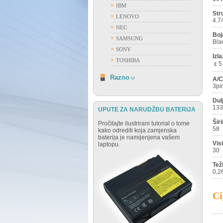
IBM
Str
LENOVO
4.7
NEC
Boj
SAMSUNG
Bla
SONY
Izla
TOSHIBA
￠5.
RAZNO
Razno
A/C
3pi
Dul
133
UPUTE ZA NARUDŽBU BATERIJA
Šir
Pročitajte ilustrirani tutorial o tome
58
kako odrediti koja zamjenska
baterija je namijenjena vašem
Vis
laptopu.
30
Tež
0,2
Ci