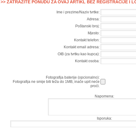
>> ZATRAŽITE PONUDU ZA OVAJ ARTIKL BEZ REGISTRACIJE I 
Ime i prezime/Naziv tvrtke:
Adresa:
Poštanski broj:
Mjesto:
Kontakt telefon:
Kontakt email adresa:
OIB (za tvrtku kao kupca):
Kontakt osoba:
Fotografija baterije (opcionalno):
Fotografija ne smije biti teža do 1MB, inače upit neće
proći.
Napomena:
Isporuka: