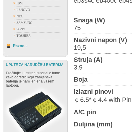
eb3s4c eb400c eb4
IBM
...
LENOVO
NEC
Snaga (W)
SAMSUNG
75
SONY
TOSHIBA
Nazivni napon (V)
RAZNO
Razno
19,5
Struja (A)
UPUTE ZA NARUDŽBU BATERIJA
3,9
Pročitajte ilustrirani tutorial o tome
kako odrediti koja zamjenska
Boja
baterija je namijenjena vašem
laptopu.
Izlazni pinovi
￠6.5*￠4.4 with Pin 
A/C pin
Duljina (mm)