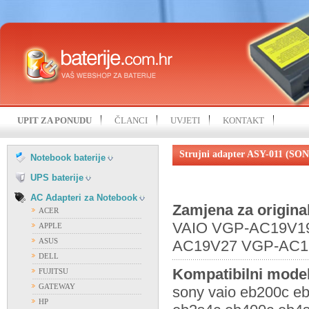
HP
IBM
KOHJINSHA
LENOVO
MITAC
MSI
NEC
SAMSUNG
UPIT ZA PONUDU
ČLANCI
UVJETI
KONTAKT
SONY
FIAMM
TOSHIBA
FIRST POWER
Strujni adapter ASY-011 (SO
UNIWILL
Notebook baterije
OSTALI PROIZVOĐAČI
VISION
UPS baterije
AC Adapteri za Notebook
Zamjena za origina
ACER
VAIO VGP-AC19V1
APPLE
ASUS
AC19V27 VGP-AC1
DELL
Kompatibilni model
FUJITSU
GATEWAY
sony vaio eb200c e
HP