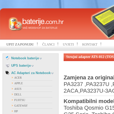
HP
IBM
KOHJINSHA
LENOVO
MITAC
MSI
NEC
SAMSUNG
UPIT ZA PONUDU
ČLANCI
UVJETI
KONTAKT
SONY
FIAMM
TOSHIBA
FIRST POWER
Strujni adapter ATS-012 (TO
UNIWILL
Notebook baterije
OSTALI PROIZVOĐAČI
VISION
UPS baterije
AC Adapteri za Notebook
Zamjena za origina
ACER
PA3237 ,PA3237U 
APPLE
ASUS
2ACA,PA3237U-3A
DELL
Kompatibilni model
FUJITSU
GATEWAY
Toshiba Qosmio G15
HP