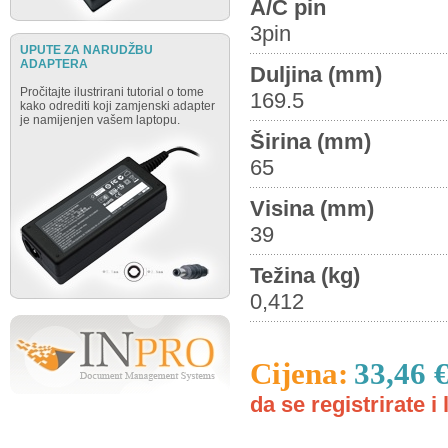
A/C pin
3pin
UPUTE ZA NARUDŽBU
ADAPTERA
Duljina (mm)
Pročitajte ilustrirani tutorial o tome
169.5
kako odrediti koji zamjenski adapter
je namijenjen vašem laptopu.
Širina (mm)
65
Visina (mm)
39
Težina (kg)
0,412
Cijena:
33,46 
da se registrirate i 