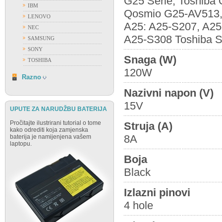
G25 Serie, Toshiba
IBM
Qosmio G25-AV513, T
LENOVO
A25: A25-S207, A25
NEC
A25-S308 Toshiba Sa
SAMSUNG
SONY
Snaga (W)
TOSHIBA
120W
RAZNO
Razno
Nazivni napon (V)
15V
UPUTE ZA NARUDŽBU BATERIJA
Pročitajte ilustrirani tutorial o tome
Struja (A)
kako odrediti koja zamjenska
8A
baterija je namijenjena vašem
laptopu.
Boja
Black
Izlazni pinovi
4 hole