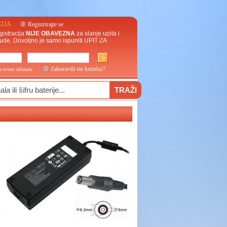
IJA
Registrirajte se
gistracija
NIJE OBAVEZNA
za slanje upita i
ude. Dovoljno je samo ispuniti
UPIT ZA
Zaboravili ste lozinku?
na ovom računalu