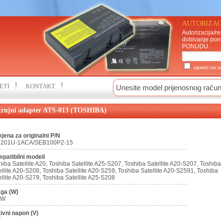
AUTORIZAC
Autorizacija/re
dobivanje pon
PONUDU
.
zapamti me 
ETI
KONTAKT
trujni adapter ATS-013 (TOSHIBA)
jena za originalni P/N
3201U-1ACA/SEB100P2-15
patibilni modeli
hiba Satellite A20, Toshiba Satellite A25-S207, Toshiba Satellite A20-S207, Toshiba
ellite A20-S208, Toshiba Satellite A20-S259, Toshiba Satellite A20-S2591, Toshiba
ellite A20-S279, Toshiba Satellite A25-S208
ga (W)
0W
ivni napon (V)
V