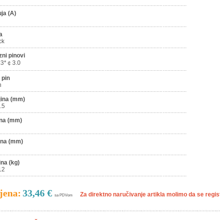
uja (A)
a
ck
zni pinovi
3*￠3.0
 pin
n
jina (mm)
.5
ina (mm)
ina (mm)
ina (kg)
12
jena:
33,46 €
Za direktno naručivanje artikla molimo da se registr
sa PDVom