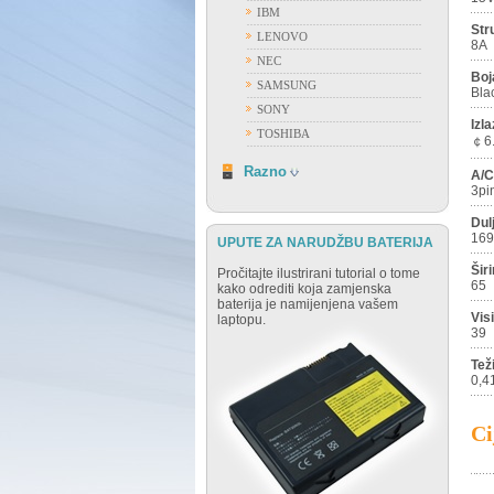
IBM
Str
LENOVO
8A
NEC
Boj
SAMSUNG
Bla
SONY
Izla
TOSHIBA
￠6.
RAZNO
Razno
A/C
3pi
Dul
169
UPUTE ZA NARUDŽBU BATERIJA
Šir
Pročitajte ilustrirani tutorial o tome
65
kako odrediti koja zamjenska
baterija je namijenjena vašem
Vis
laptopu.
39
Tež
0,4
Ci