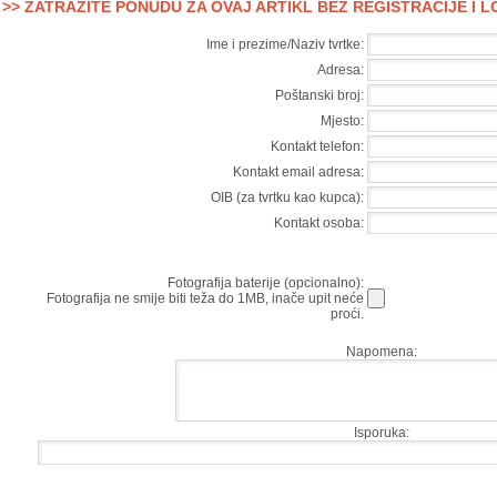
>> ZATRAŽITE PONUDU ZA OVAJ ARTIKL BEZ REGISTRACIJE I 
Ime i prezime/Naziv tvrtke:
Adresa:
Poštanski broj:
Mjesto:
Kontakt telefon:
Kontakt email adresa:
OIB (za tvrtku kao kupca):
Kontakt osoba:
Fotografija baterije (opcionalno):
Fotografija ne smije biti teža do 1MB, inače upit neće
proći.
Napomena:
Isporuka: