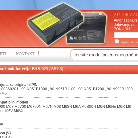
AUTORIZAC
Autorizacija/re
dobivanje pon
PONUDU
.
zapamti me 
ETI
KONTAKT
otebook baterija BAS-023 (ASUS)
jena za originalni P/N
100360301 , 90-N951B1000 , 90-N951B1100 , 90-N951B1200 , 90-N998B1200 ,
2-M6
patibilni modeli
000 M67 M6700 M6700N M67N M68 M68N M6A M6B00N M6N M6Ne M6R M6
ies M6V M6Va
on
on (V)
8 (14,4)