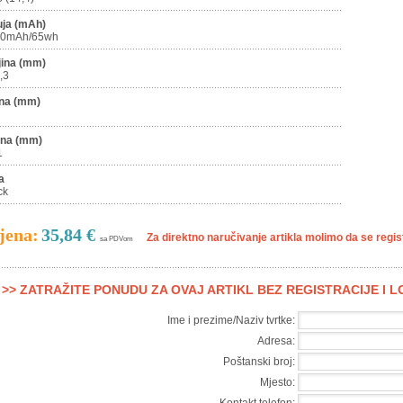
uja (mAh)
00mAh/65wh
jina (mm)
,3
ina (mm)
ina (mm)
1
a
ck
jena:
35,84 €
Za direktno naručivanje artikla molimo da se registr
sa PDVom
>> ZATRAŽITE PONUDU ZA OVAJ ARTIKL BEZ REGISTRACIJE I 
Ime i prezime/Naziv tvrtke:
Adresa:
Poštanski broj:
Mjesto: