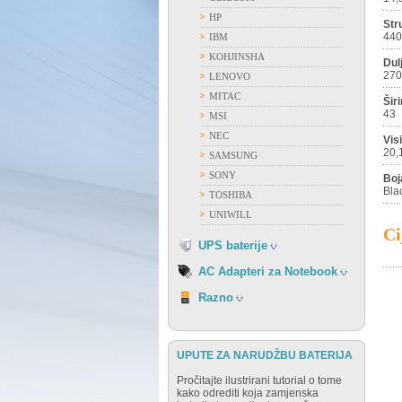
HP
Str
ACER
44
IBM
APPLE
KOHJINSHA
Dul
ASUS
270
LENOVO
DELL
MITAC
Šir
FUJITSU
43
MSI
GATEWAY
NEC
Vis
HP
20,
SAMSUNG
IBM
SONY
Boj
FIAMM
LENOVO
Bla
TOSHIBA
FIRST POWER
NEC
UNIWILL
OSTALI PROIZVOĐAČI
SAMSUNG
Ci
VISION
UPS baterije
SONY
TOSHIBA
AC Adapteri za Notebook
RAZNO
Razno
UPUTE ZA NARUDŽBU BATERIJA
Pročitajte ilustrirani tutorial o tome
kako odrediti koja zamjenska