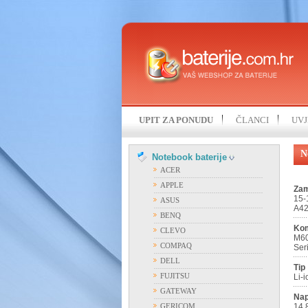
UPIT ZA PONUDU
ČLANCI
UVJ
N
Notebook baterije
ACER
APPLE
Zam
15-
ASUS
A4
BENQ
Kom
CLEVO
M6
COMPAQ
Ser
DELL
Tip
FUJITSU
Li-i
GATEWAY
Nap
GERICOM
14,