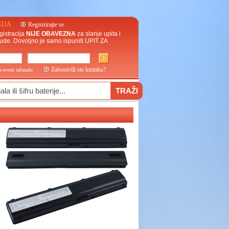
IJA
Registrirajte se
gistracija
NIJE OBAVEZNA
za slanje upita i
ude. Dovoljno je samo ispuniti
UPIT ZA
Zaboravili ste lozinku?
na ovom računalu