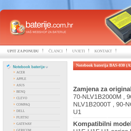
UPIT ZA PONUDU
ČLANCI
UVJETI
KONTAKT
Notebook baterija BAS-030 (
Notebook baterije
ACER
APPLE
ASUS
Zamjena za origina
BENQ
70-NLV1B2000M , 9
CLEVO
NLV1B2000T , 90-N
COMPAQ
U1
DELL
FUJITSU
Kompatibilni model
GATEWAY
GERICOM