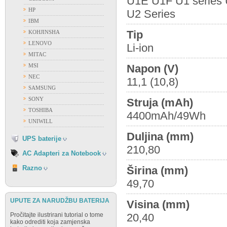
U1E U1F U1 series
HP
U2 Series
ACER
IBM
APPLE
Tip
KOHJINSHA
ASUS
LENOVO
Li-ion
DELL
MITAC
FUJITSU
MSI
Napon (V)
GATEWAY
NEC
11,1 (10,8)
HP
SAMSUNG
IBM
SONY
Struja (mAh)
FIAMM
LENOVO
TOSHIBA
4400mAh/49Wh
FIRST POWER
NEC
UNIWILL
OSTALI PROIZVOĐAČI
SAMSUNG
Duljina (mm)
VISION
UPS baterije
SONY
210,80
TOSHIBA
AC Adapteri za Notebook
RAZNO
Razno
Širina (mm)
49,70
UPUTE ZA NARUDŽBU BATERIJA
Visina (mm)
Pročitajte ilustrirani tutorial o tome
20,40
kako odrediti koja zamjenska