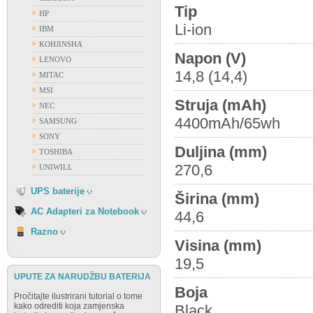
Tip
HP
ACER
Li-ion
IBM
APPLE
KOHJINSHA
ASUS
Napon (V)
LENOVO
DELL
14,8 (14,4)
MITAC
FUJITSU
MSI
GATEWAY
Struja (mAh)
NEC
HP
4400mAh/65wh
SAMSUNG
IBM
SONY
FIAMM
LENOVO
Duljina (mm)
TOSHIBA
FIRST POWER
NEC
270,6
UNIWILL
OSTALI PROIZVOĐAČI
SAMSUNG
VISION
UPS baterije
SONY
Širina (mm)
TOSHIBA
AC Adapteri za Notebook
44,6
RAZNO
Razno
Visina (mm)
19,5
UPUTE ZA NARUDŽBU BATERIJA
Boja
Pročitajte ilustrirani tutorial o tome
kako odrediti koja zamjenska
Black