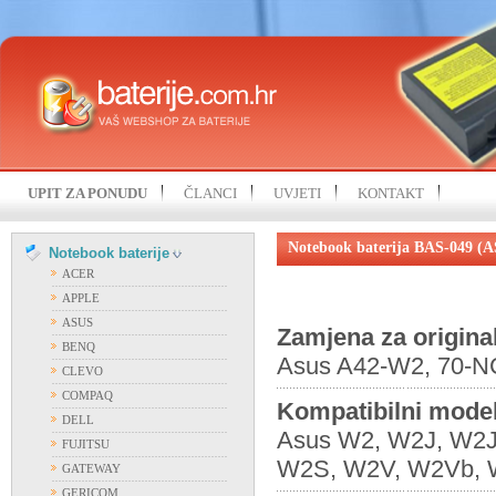
UPIT ZA PONUDU
ČLANCI
UVJETI
KONTAKT
Notebook baterija BAS-049 (
Notebook baterije
ACER
APPLE
ASUS
Zamjena za origina
BENQ
Asus A42-W2, 70-
CLEVO
COMPAQ
Kompatibilni model
DELL
Asus W2, W2J, W2J
FUJITSU
W2S, W2V, W2Vb, 
GATEWAY
GERICOM