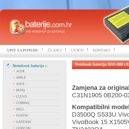
UPIT ZA PONUDU
ČLANCI
UVJETI
KONTAKT
Notebook baterija BAS-080 (
Notebook baterije
ACER
APPLE
ASUS
Zamjena za origina
BENQ
C31N1905 0B200-0
CLEVO
COMPAQ
Kompatibilni model
DELL
D3500Q S533U Viv
FUJITSU
VivoBook 15 X1505V
GATEWAY
GERICOM