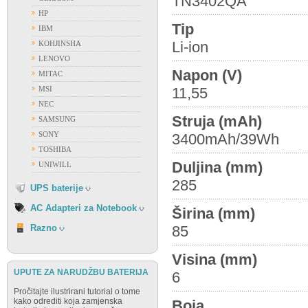
TN3402QA
HP
ACER
Tip
IBM
APPLE
Li-ion
KOHJINSHA
ASUS
LENOVO
DELL
Napon (V)
MITAC
FUJITSU
MSI
11,55
GATEWAY
NEC
HP
Struja (mAh)
SAMSUNG
IBM
SONY
3400mAh/39Wh
FIAMM
LENOVO
TOSHIBA
FIRST POWER
NEC
Duljina (mm)
UNIWILL
OSTALI PROIZVOĐAČI
SAMSUNG
285
VISION
UPS baterije
SONY
TOSHIBA
AC Adapteri za Notebook
Širina (mm)
RAZNO
Razno
85
Visina (mm)
UPUTE ZA NARUDŽBU BATERIJA
6
Pročitajte ilustrirani tutorial o tome
kako odrediti koja zamjenska
Boja