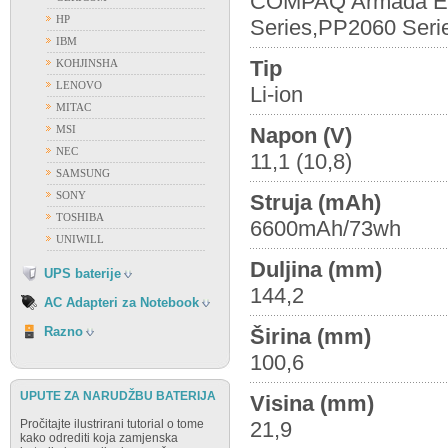
COMPAQ Armada E5
HP
Series,PP2060 Serie
ACER
IBM
APPLE
Tip
KOHJINSHA
ASUS
LENOVO
Li-ion
DELL
MITAC
FUJITSU
MSI
Napon (V)
GATEWAY
NEC
11,1 (10,8)
HP
SAMSUNG
IBM
SONY
Struja (mAh)
FIAMM
LENOVO
TOSHIBA
6600mAh/73wh
FIRST POWER
NEC
UNIWILL
OSTALI PROIZVOĐAČI
SAMSUNG
Duljina (mm)
VISION
UPS baterije
SONY
144,2
TOSHIBA
AC Adapteri za Notebook
RAZNO
Razno
Širina (mm)
100,6
UPUTE ZA NARUDŽBU BATERIJA
Visina (mm)
Pročitajte ilustrirani tutorial o tome
21,9
kako odrediti koja zamjenska