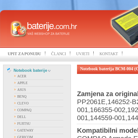
UPIT ZA PONUDU
ČLANCI
UVJETI
KONTAKT
Notebook baterija BCM-004
Notebook baterije
ACER
APPLE
ASUS
Zamjena za origina
BENQ
PP2061E,146252-B2
CLEVO
001,166355-002,192
COMPAQ
001,144559-001,14
DELL
FUJITSU
Kompatibilni model
GATEWAY
GERICOM