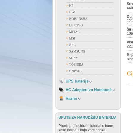
Str
HP
44
ACER
IBM
APPLE
Dul
KOHJINSHA
121
ASUS
LENOVO
Šir
DELL
MITAC
106
FUJITSU
MSI
Vis
GATEWAY
NEC
22,
HP
SAMSUNG
Boj
IBM
SONY
bla
FIAMM
LENOVO
TOSHIBA
FIRST POWER
NEC
UNIWILL
Ci
OSTALI PROIZVOĐAČI
SAMSUNG
VISION
UPS baterije
SONY
TOSHIBA
AC Adapteri za Notebook
RAZNO
Razno
UPUTE ZA NARUDŽBU BATERIJA
Pročitajte ilustrirani tutorial o tome
kako odrediti koja zamjenska