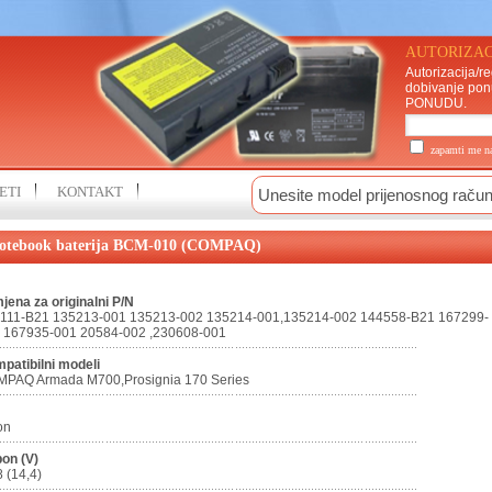
AUTORIZAC
Autorizacija/re
dobivanje pon
PONUDU
.
zapamti me 
ETI
KONTAKT
otebook baterija BCM-010 (COMPAQ)
jena za originalni P/N
111-B21 135213-001 135213-002 135214-001,135214-002 144558-B21 167299-
 167935-001 20584-002 ,230608-001
patibilni modeli
PAQ Armada M700,Prosignia 170 Series
on
on (V)
8 (14,4)