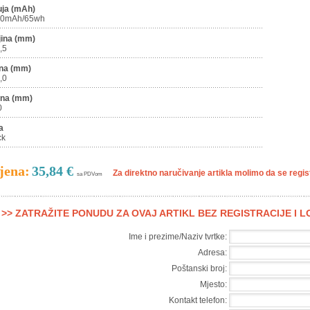
uja (mAh)
00mAh/65wh
jina (mm)
,5
ina (mm)
,0
ina (mm)
0
a
ck
jena:
35,84 €
Za direktno naručivanje artikla molimo da se registr
sa PDVom
>> ZATRAŽITE PONUDU ZA OVAJ ARTIKL BEZ REGISTRACIJE I 
Ime i prezime/Naziv tvrtke:
Adresa:
Poštanski broj:
Mjesto:
Kontakt telefon: