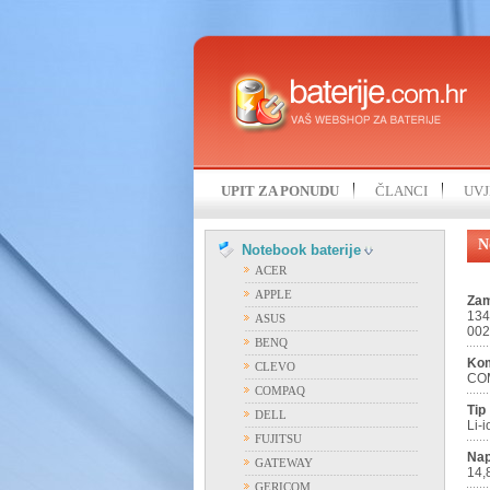
UPIT ZA PONUDU
ČLANCI
UVJ
N
Notebook baterije
ACER
APPLE
Zam
134
ASUS
002
BENQ
Kom
CLEVO
COM
COMPAQ
Tip
DELL
Li-i
FUJITSU
Nap
GATEWAY
14,
GERICOM