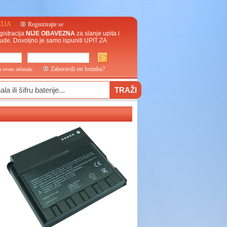
IJA
Registrirajte se
gistracija
NIJE OBAVEZNA
za slanje upita i
ude. Dovoljno je samo ispuniti
UPIT ZA
Zaboravili ste lozinku?
na ovom računalu