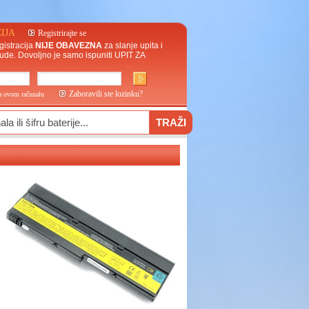
IJA
Registrirajte se
gistracija
NIJE OBAVEZNA
za slanje upita i
ude. Dovoljno je samo ispuniti
UPIT ZA
Zaboravili ste lozinku?
na ovom računalu