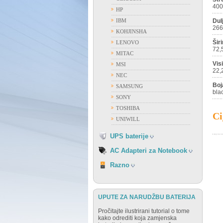
40
HP
ACER
IBM
Dul
APPLE
266
KOHJINSHA
ASUS
Šir
LENOVO
72,
DELL
MITAC
FUJITSU
Vis
MSI
22,
GATEWAY
NEC
HP
Boj
SAMSUNG
bla
IBM
SONY
FIAMM
LENOVO
TOSHIBA
FIRST POWER
Ci
NEC
UNIWILL
OSTALI PROIZVOĐAČI
SAMSUNG
VISION
UPS baterije
SONY
TOSHIBA
AC Adapteri za Notebook
RAZNO
Razno
UPUTE ZA NARUDŽBU BATERIJA
Pročitajte ilustrirani tutorial o tome
kako odrediti koja zamjenska