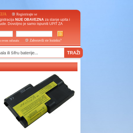
IJA
Registrirajte se
gistracija
NIJE OBAVEZNA
za slanje upita i
ude. Dovoljno je samo ispuniti
UPIT ZA
Zaboravili ste lozinku?
na ovom računalu