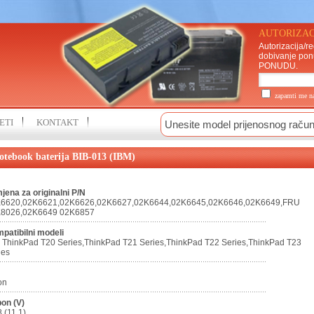
AUTORIZAC
Autorizacija/re
dobivanje pon
PONUDU
.
zapamti me 
ETI
KONTAKT
otebook baterija BIB-013 (IBM)
jena za originalni P/N
6620,02K6621,02K6626,02K6627,02K6644,02K6645,02K6646,02K6649,FRU
8026,02K6649 02K6857
patibilni modeli
 ThinkPad T20 Series,ThinkPad T21 Series,ThinkPad T22 Series,ThinkPad T23
ies
on
on (V)
8 (11,1)