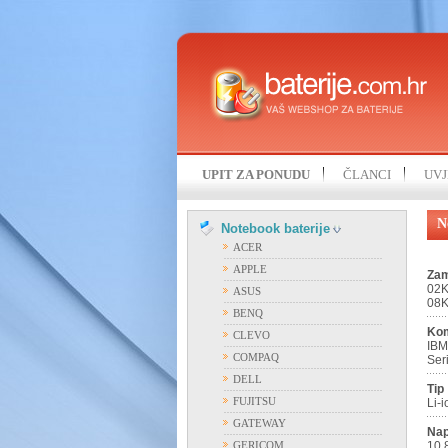
UPIT ZA PONUDU
ČLANCI
UVJ
N
Notebook baterije
ACER
APPLE
Zam
02K
ASUS
08K
BENQ
Kom
CLEVO
IBM
COMPAQ
Ser
DELL
Tip
FUJITSU
Li-i
GATEWAY
Nap
GERICOM
10,