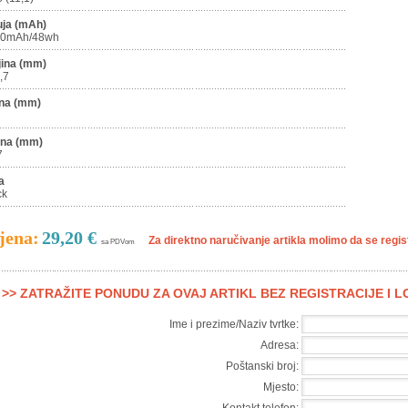
uja (mAh)
00mAh/48wh
jina (mm)
,7
ina (mm)
ina (mm)
7
a
ck
jena:
29,20 €
Za direktno naručivanje artikla molimo da se registr
sa PDVom
>> ZATRAŽITE PONUDU ZA OVAJ ARTIKL BEZ REGISTRACIJE I 
Ime i prezime/Naziv tvrtke:
Adresa:
Poštanski broj:
Mjesto: