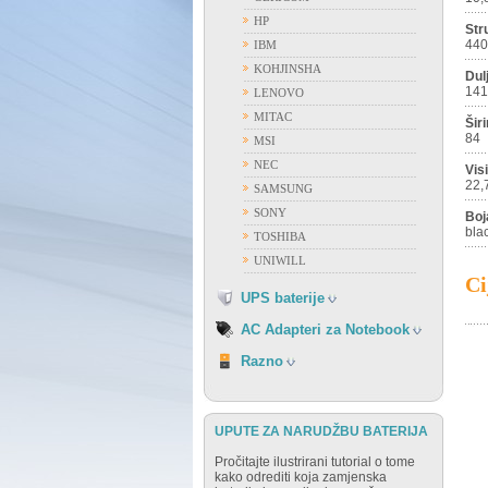
HP
Str
ACER
44
IBM
APPLE
KOHJINSHA
Dul
ASUS
141
LENOVO
DELL
MITAC
Šir
FUJITSU
84
MSI
GATEWAY
NEC
Vis
HP
22,
SAMSUNG
IBM
SONY
Boj
FIAMM
LENOVO
bla
TOSHIBA
FIRST POWER
NEC
UNIWILL
OSTALI PROIZVOĐAČI
SAMSUNG
Ci
VISION
UPS baterije
SONY
TOSHIBA
AC Adapteri za Notebook
RAZNO
Razno
UPUTE ZA NARUDŽBU BATERIJA
Pročitajte ilustrirani tutorial o tome
kako odrediti koja zamjenska