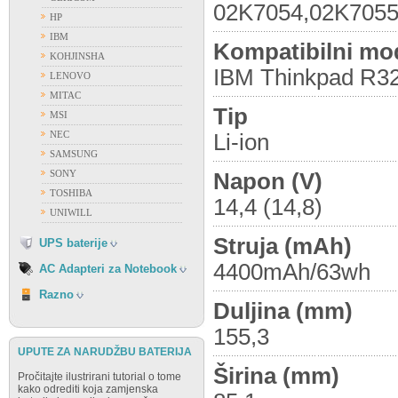
02K7054,02K7055
HP
ACER
IBM
Kompatibilni mod
APPLE
KOHJINSHA
ASUS
IBM Thinkpad R32
LENOVO
DELL
MITAC
FUJITSU
Tip
MSI
GATEWAY
NEC
Li-ion
HP
SAMSUNG
IBM
SONY
Napon (V)
FIAMM
LENOVO
TOSHIBA
FIRST POWER
14,4 (14,8)
NEC
UNIWILL
OSTALI PROIZVOĐAČI
SAMSUNG
VISION
Struja (mAh)
UPS baterije
SONY
TOSHIBA
4400mAh/63wh
AC Adapteri za Notebook
RAZNO
Razno
Duljina (mm)
155,3
UPUTE ZA NARUDŽBU BATERIJA
Širina (mm)
Pročitajte ilustrirani tutorial o tome
kako odrediti koja zamjenska