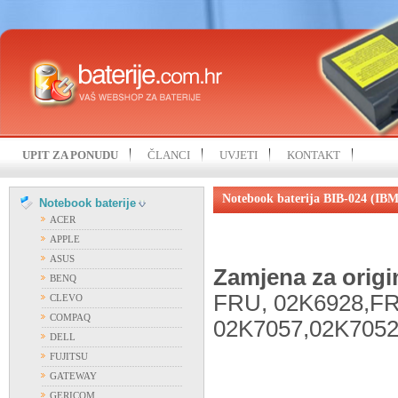
UPIT ZA PONUDU
ČLANCI
UVJETI
KONTAKT
Notebook baterija BIB-024 (IBM
Notebook baterije
ACER
APPLE
ASUS
Zamjena za origi
BENQ
FRU, 02K6928,F
CLEVO
COMPAQ
02K7057,02K7052
DELL
FUJITSU
GATEWAY
GERICOM