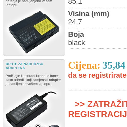
85,1
baterija je namijenjena vašem
laptopu.
Visina (mm)
24,7
Boja
black
Cijena:
35,84
UPUTE ZA NARUDŽBU
ADAPTERA
da se registrirate 
Pročitajte ilustrirani tutorial o tome
kako odrediti koji zamjenski adapter
je namijenjen vašem laptopu.
>> ZATRAŽI
REGISTRACIJ