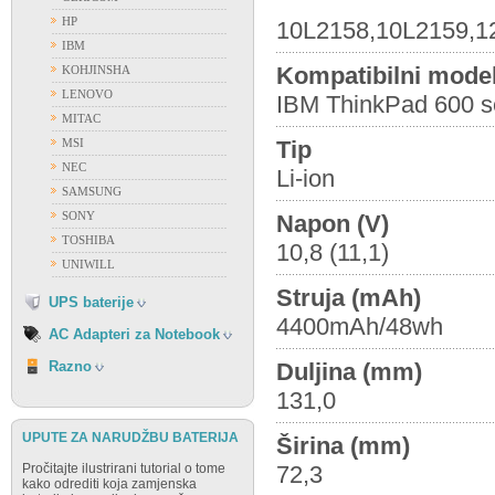
HP
10L2158,10L2159,1
ACER
IBM
APPLE
Kompatibilni model
KOHJINSHA
ASUS
LENOVO
IBM ThinkPad 600 s
DELL
MITAC
FUJITSU
Tip
MSI
GATEWAY
NEC
Li-ion
HP
SAMSUNG
IBM
SONY
Napon (V)
FIAMM
LENOVO
TOSHIBA
10,8 (11,1)
FIRST POWER
NEC
UNIWILL
OSTALI PROIZVOĐAČI
SAMSUNG
Struja (mAh)
VISION
UPS baterije
SONY
4400mAh/48wh
TOSHIBA
AC Adapteri za Notebook
RAZNO
Duljina (mm)
Razno
131,0
UPUTE ZA NARUDŽBU BATERIJA
Širina (mm)
72,3
Pročitajte ilustrirani tutorial o tome
kako odrediti koja zamjenska