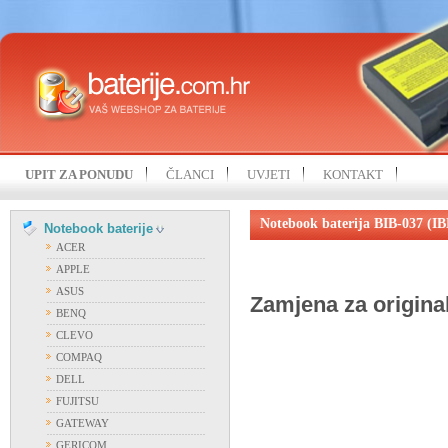
UPIT ZA PONUDU
ČLANCI
UVJETI
KONTAKT
Notebook baterija BIB-037 (I
Notebook baterije
ACER
APPLE
ASUS
Zamjena za origina
BENQ
CLEVO
COMPAQ
DELL
FUJITSU
GATEWAY
GERICOM