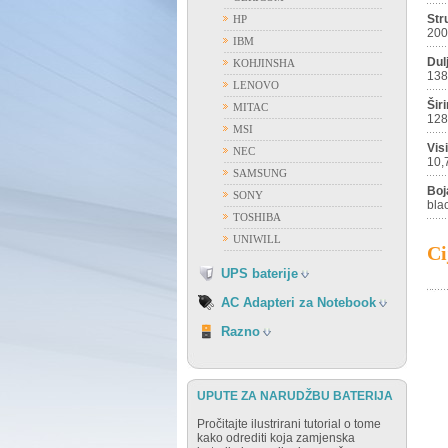
Str
HP
20
ACER
IBM
APPLE
Dul
KOHJINSHA
138
ASUS
LENOVO
DELL
Šir
MITAC
128
FUJITSU
MSI
GATEWAY
Vis
NEC
10,
HP
SAMSUNG
IBM
Boj
SONY
FIAMM
bla
LENOVO
TOSHIBA
FIRST POWER
NEC
UNIWILL
OSTALI PROIZVOĐAČI
Ci
SAMSUNG
VISION
UPS baterije
SONY
TOSHIBA
AC Adapteri za Notebook
RAZNO
Razno
UPUTE ZA NARUDŽBU BATERIJA
Pročitajte ilustrirani tutorial o tome
kako odrediti koja zamjenska