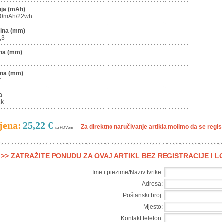
uja (mAh)
00mAh/22wh
jina (mm)
,3
ina (mm)
ina (mm)
7
a
ck
jena:
25,22 €
Za direktno naručivanje artikla molimo da se registr
sa PDVom
>> ZATRAŽITE PONUDU ZA OVAJ ARTIKL BEZ REGISTRACIJE I 
Ime i prezime/Naziv tvrtke:
Adresa:
Poštanski broj:
Mjesto:
Kontakt telefon: