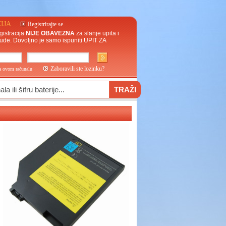
IJA
Registrirajte se
gistracija
NIJE OBAVEZNA
za slanje upita i
ude. Dovoljno je samo ispuniti
UPIT ZA
Zaboravili ste lozinku?
na ovom računalu