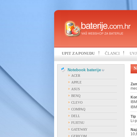
UPIT ZA PONUDU
ČLANCI
UVJ
N
Notebook baterije
ACER
APPLE
Zam
med
ASUS
BENQ
Kom
IBM
CLEVO
IBM
COMPAQ
DELL
Tip
Li-
FUJITSU
GATEWAY
Nap
10,
GERICOM