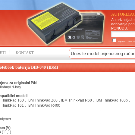
AUTORIZAC
Autorizacija/re
dobivanje pon
PONUDU
.
zapamti me 
ETI
KONTAKT
otebook baterija BIB-040 (IBM)
jena za originalni P/N
iabay/ d-bay
patibilni modeli
 ThinkPad T60，IBM ThinkPad Z60，IBM ThinkPad R60，IBM ThinkPad T60p，
 ThinkPad T61，IBM ThinkPad R400
polymer
on (V)
8 (11,1)