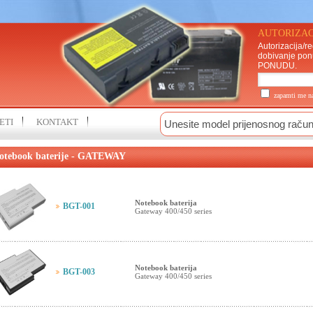
AUTORIZAC
Autorizacija/re
dobivanje pon
PONUDU
.
zapamti me 
ETI
KONTAKT
otebook baterije - GATEWAY
Notebook baterija
BGT-001
Gateway 400/450 series
Notebook baterija
BGT-003
Gateway 400/450 series