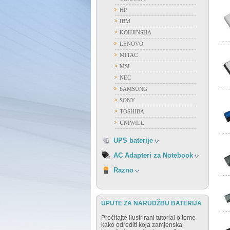
HP
ACER
IBM
APPLE
KOHJINSHA
ASUS
LENOVO
DELL
MITAC
FUJITSU
MSI
GATEWAY
NEC
HP
SAMSUNG
IBM
SONY
FIAMM
LENOVO
TOSHIBA
FIRST POWER
NEC
UNIWILL
OSTALI PROIZVOĐAČI
SAMSUNG
VISION
UPS baterije
SONY
TOSHIBA
AC Adapteri za Notebook
RAZNO
Razno
UPUTE ZA NARUDŽBU BATERIJA
Pročitajte ilustrirani tutorial o tome
kako odrediti koja zamjenska