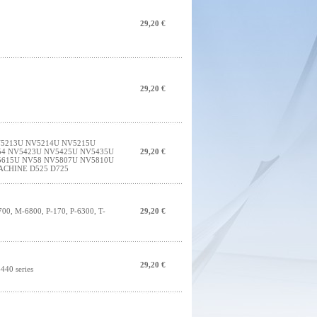
29,20 €
29,20 €
5213U NV5214U NV5215U
54 NV5423U NV5425U NV5435U
29,20 €
5615U NV58 NV5807U NV5810U
ACHINE D525 D725
00, M-6800, P-170, P-6300, T-
29,20 €
29,20 €
40 series