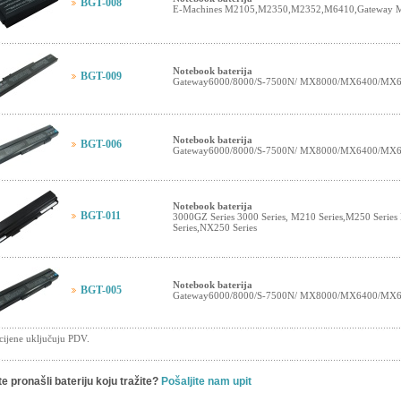
BGT-008
E-Machines M2105,M2350,M2352,M6410,Gateway 
Notebook baterija
BGT-009
Gateway6000/8000/S-7500N/ MX8000/MX6400/MX64
Notebook baterija
BGT-006
Gateway6000/8000/S-7500N/ MX8000/MX6400/MX64
Notebook baterija
BGT-011
3000GZ Series 3000 Series, M210 Series,M250 Serie
Series,NX250 Series
Notebook baterija
BGT-005
Gateway6000/8000/S-7500N/ MX8000/MX6400/MX64
cijene uključuju PDV.
te pronašli bateriju koju tražite?
Pošaljite nam upit