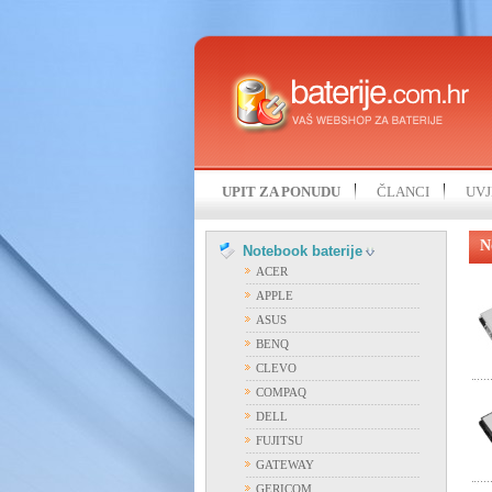
UPIT ZA PONUDU
ČLANCI
UVJ
N
Notebook baterije
ACER
APPLE
ASUS
BENQ
CLEVO
COMPAQ
DELL
FUJITSU
GATEWAY
GERICOM