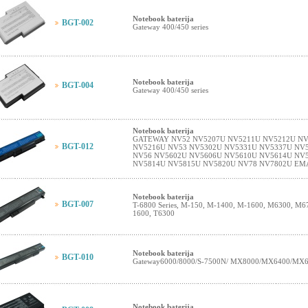
Notebook baterija
BGT-002
Gateway 400/450 series
Notebook baterija
BGT-004
Gateway 400/450 series
Notebook baterija
GATEWAY NV52 NV5207U NV5211U NV5212U NV
BGT-012
NV5216U NV53 NV5302U NV5331U NV5337U NV
NV56 NV5602U NV5606U NV5610U NV5614U NV
NV5814U NV5815U NV5820U NV78 NV7802U EM
Notebook baterija
BGT-007
T-6800 Series, M-150, M-1400, M-1600, M6300, M67
1600, T6300
Notebook baterija
BGT-010
Gateway6000/8000/S-7500N/ MX8000/MX6400/MX64
Notebook baterija