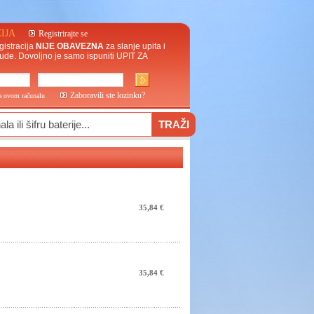
IJA
Registrirajte se
gistracija
NIJE OBAVEZNA
za slanje upita i
ude. Dovoljno je samo ispuniti
UPIT ZA
Zaboravili ste lozinku?
na ovom računalu
35,84 €
35,84 €