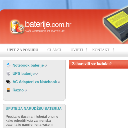
HP
ACER
IBM
APPLE
KOHJINSHA
ASUS
LENOVO
DELL
MITAC
FUJITSU
MSI
GATEWAY
NEC
HP
SAMSUNG
IBM
UPIT ZA PONUDU
ČLANCI
UVJETI
KONTAKT
SONY
FIAMM
LENOVO
TOSHIBA
FIRST POWER
NEC
Zaboravili ste lozinku?
UNIWILL
Notebook baterije
OSTALI PROIZVOĐAČI
SAMSUNG
VISION
UPS baterije
SONY
TOSHIBA
AC Adapteri za Notebook
RAZNO
Razno
UPUTE ZA NARUDŽBU BATERIJA
Pročitajte ilustrirani tutorial o tome
kako odrediti koja zamjenska
baterija je namijenjena vašem