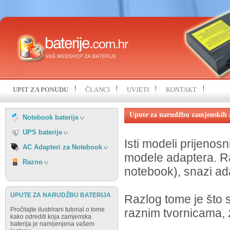
HP
ACER
IBM
APPLE
KOHJINSHA
ASUS
LENOVO
DELL
MITAC
FUJITSU
MSI
GATEWAY
NEC
HP
SAMSUNG
IBM
UPIT ZA PONUDU
ČLANCI
UVJETI
KONTAKT
SONY
FIAMM
LENOVO
TOSHIBA
FIRST POWER
NEC
Upute za narudžbu zamjenskih 
UNIWILL
Notebook baterije
OSTALI PROIZVOĐAČI
SAMSUNG
VISION
UPS baterije
SONY
Isti modeli prijenos
TOSHIBA
AC Adapteri za Notebook
modele adaptera. Ra
RAZNO
Razno
notebook), snazi a
UPUTE ZA NARUDŽBU BATERIJA
Razlog tome je što su
Pročitajte ilustrirani tutorial o tome
raznim tvornicama, z
kako odrediti koja zamjenska
baterija je namijenjena vašem