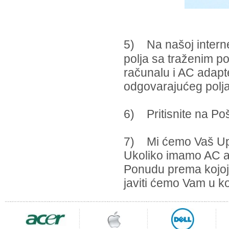
5) Na našoj internet
polja sa traženim po
računalu i AC adapt
odgovarajućeg polja
6) Pritisnite na Poša
7) Mi ćemo Vaš Upit
Ukoliko imamo AC a
Ponudu prema kojoj v
javiti ćemo Vam u 