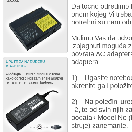
laptopu.
Da točno odredimo k
onom kojeg Vi trebat
potrebni su nam odr
Molimo Vas da odvoj
izbjegnuti moguće z
povrata AC adaptera)
adaptera.
UPUTE ZA NARUDŽBU
ADAPTERA
Pročitajte ilustrirani tutorial o tome
1) Ugasite notebook
kako odrediti koji zamjenski adapter
je namijenjen vašem laptopu.
okrenite ga i položi
2) Na poleđini uređ
i 2, te od svih njih 
podatak Model No (i
struje) zanemarite.